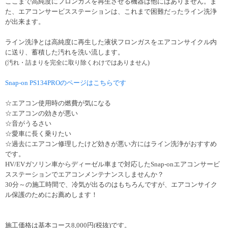
ここまで高純度にフロンガスを再生させる機器は他にはありません。ま
た、エアコンサービスステーションは、これまで困難だったライン洗浄
が出来ます。
ライン洗浄とは高純度に再生した液状フロンガスをエアコンサイクル内
に送り、蓄積した汚れを洗い流します。
(汚れ・詰まりを完全に取り除くわけではありません)
Snap-on PS134PROのページはこちらです
☆エアコン使用時の燃費が気になる
☆エアコンの効きが悪い
☆音がうるさい
☆愛車に長く乗りたい
☆過去にエアコン修理したけど効きが悪い方にはライン洗浄がおすすめ
です。
HV/EVガソリン車からディーゼル車まで対応したSnap-onエアコンサービ
スステーションでエアコンメンテナンスしませんか？
30分～の施工時間で、冷気が出るのはもちろんですが、エアコンサイク
ル保護のためにお薦めします！
施工価格は基本コース8,000円(税抜)です。