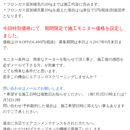
＊フロンガス追加補充の200gまでは施工代金に含みます。
＊フロンガス追加補充量200gを超えた場合は1g単位で5円(税抜)別途請求
となります。
今回特別価格にて、期間限定で施工モニター価格を設定し
ました。
価格は20％OFFの6,400円(税抜) 募集期間は本日より2017年9月末日ま
で。
モニター条件は、簡単なデーターを取らせて頂く事と、施工後の感想を
必ずメールで下さる方。が対象です。
とても簡単な条件だと思います。
是非この機会にエアコンガスクリーニングしませんか？
問い合わせはメールでお願いします。
＊希望する施工日時は複数日お知らせください。（例7月2日15時または7
月5日12時
問い合わせ/予約殺到した場合は、施工希望日時に添えない事もあります
のでご了承ください。
過去に当店でエアコンメンテナンスをされた方たちへ。
連絡いただければスナップオンの機械で再施工いたします。