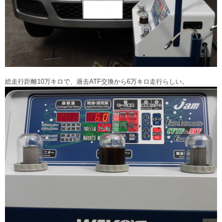
総走行距離10万キロで、過去ATF交換から6万キロ走行らしい。